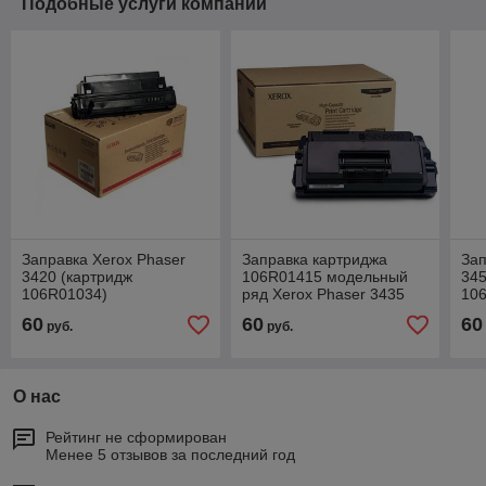
Подобные услуги компании
Заправка Xerox Phaser
Заправка картриджа
Зап
3420 (картридж
106R01415 модельный
345
106R01034)
ряд Xerox Phaser 3435
10
60
60
60
руб.
руб.
О нас
Рейтинг не сформирован
Менее 5 отзывов за последний год