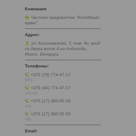
Частное предприятие "КопиМашС
ервис"
ул. Калиновского, 3, пом. 4н, вход
со двора возле 4-го подъезда.,
Минск, Беларусь
+375 (29) 774-47-17
МТС
+375 (44) 774-47-17
velcom
+375 (17) 360-60-55
т/ф
+375 (17) 360-55-50
т/ф