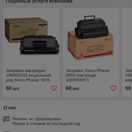
Подобные услуги компании
Заправка картриджа
Заправка Xerox Phaser
Зап
106R01415 модельный
3450 (картридж
10
ряд Xerox Phaser 3435
106R00687)
ряд
60
60
60
руб.
руб.
О нас
Рейтинг не сформирован
Менее 5 отзывов за последний год